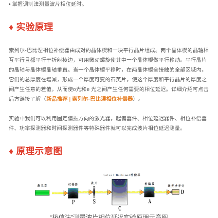
• 掌握调制法测量波片相位延时。
♦
实验原理
索列尔-巴比涅相位补偿器由成对的晶体楔和一块平行晶片组成。两个晶体楔的晶轴相
互平行且都平行于折射棱边，可用微动螺旋使其中一个晶体楔做平行移动。平行晶片
的晶轴与晶体楔晶轴垂直。当一个晶体楔平移时，在两晶体楔全接触的全部区域内，
它们的总厚度在增减，形成一个厚度可变的石英片，使这个厚度和平行晶片的厚度之
间产生任意的差值，从而使o光和e 光之间产生任何需要的相位延迟。详细介绍可点击
后方链接了解（
新品推荐 | 索列尔-巴比涅相位补偿器
）。
实验中我们可以利用固定偏振方向的激光器，起偏器件、相位延迟器件、相位补偿器
件、功率探测器和时间探测器件等特殊器件就可以完成波片相位延迟测量。
♦
原理示意图
“极值法”测量波片相位延迟实验原理示意图