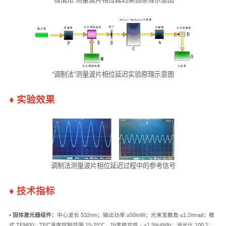
“调制法”测量波片相位延迟实验原理示意图
♦
实验效果
调制法测量波片相位延迟过程中的参考信号
♦
技术指标
• 固体激光器组件：
中心波长 532nm；输出功率 ≥50mW；光束发散角 ≤1.2mrad；模
式 TEM00；TEC温度控制范围 15-25℃，功率稳定性﹤±1.5%@8h；消光比 100:1；