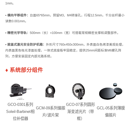
1mm。
• 横向平移组件：
台面65*65mm，预留M3、M4转接孔，行程12.5mm，千分丝杆最小
读数0.001mm。
• 精密光学导轨：
500mm（长）×100mm（宽）可搭载常规精密支撑和调整部件。
• 掀盖式激光安全防护机箱：
外形尺寸760x450x300mm，外表面白色烤漆美观处理，
内表面黑色吸光漆面处理，一体式底座板牢固稳定，提供25mm间距标准M6螺孔阵
列，方便安装固定内部光路系统。
♦
系统部分组件
GCO-0301系列
GCO-07系列圆形
GCM-09系列偏振
GCL-05系列薄膜
Soleil-Barbinet相
渐变滤光片（带
片/波片架
偏振片
位补偿器
框）