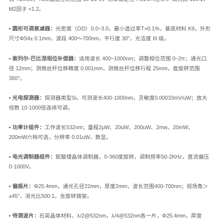
M2因子 <1.2。
• 圆形可调衰减器：
光密度（OD）0.0~3.0，最小透过率T=0.1%，基底材料 K9，外形
尺寸Φ54± 0.1mm，波段 400～700nm，平行度 30"，光洁度 III 级。
• 索列尔-巴比涅相位补偿器：
适用波长 400~1000nm；调整相位范围 0~2π；通光口
径 12mm；测微丝杆位移精度 0.001mm，测微丝杆位移行程 25mm，盘旋转范围
360°。
• 光电探测器：
探测器类型Si，可测波长400-1000nm，灵敏度0.00033mV/uW；放大
倍数 10-1000倍连续可调。
• 功率计组件：
工作波长532nm；量程2μW、20uW、200uW、2mw、20mW、
200mW六档可选，分辨率 0.01uW，数显。
• 电光调制器组件：
铌酸锂晶体调制器，0-360度旋转，调制频率50-2KHz，直流偏压
0-1000V。
• 偏振片：
Φ25.4mm，通光孔径22mm，厚度2mm，波长范围400-700nm；视场角＞
±45°，消光比500:1，含旋转镜架。
• 待测波片：
石英晶体材料，λ/2@532nm，λ/4@532nm各一片，Φ25.4mm，厚度