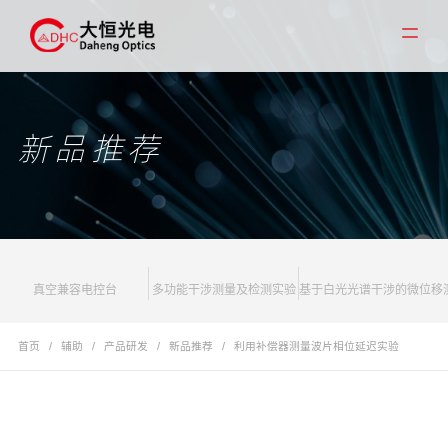
新品推荐
真空兼容电控台
多功能干涉测量及检测实验
基于白光光谱干涉的微位移
首页
/
辅助
/
产品研发
/
新品推荐
/
利用补偿器测量波片相位延迟实验