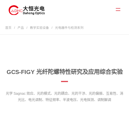
首页
/
产品
/
教学实验设备
/
光电器件与检测系列
GCS-FIGY 光纤陀螺特性研究及应用综合实验
光学 Sagnac 效应、光的模式、光的耦合、光的干涉、光的偏振、互易性、消
光比、电光调制、特征频率、半波电压、光电探测、调制解调